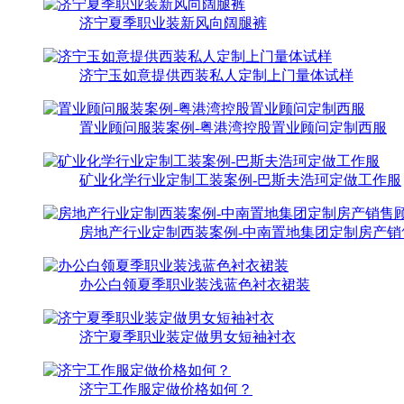
济宁夏季职业装新风向阔腿裤
济宁玉如意提供西装私人定制上门量体试样
置业顾问服装案例-粤港湾控股置业顾问定制西服
矿业化学行业定制工装案例-巴斯夫浩珂定做工作服
房地产行业定制西装案例-中南置地集团定制房产销
办公白领夏季职业装浅蓝色衬衣裙装
济宁夏季职业装定做男女短袖衬衣
济宁工作服定做价格如何？