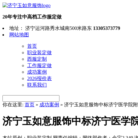
20年专注中高档工作服定做
地址： 济宁运河路秀水城南500米路东
13305373779
网站地图
首页
职业装定做
西服定制
工作服定做
成功案例
2026报价表
联系我们
你在这里:
首页
»
成功案例
»
济宁玉如意服饰中标济宁医学院
济宁玉如意服饰中标济宁医学
本站原创：职业装定制
网责任编辑：网络部
作者：金宝
2,349