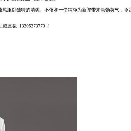
燕尾服以独特的清爽、不俗和一份纯净为新郎带来勃勃英气，令
 13305373779 !