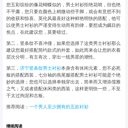
您五彩缤纷的像花蝴蝶似的，男士衬衫拒绝花哨，但也绝
不平庸，您只要在颜色上稍微动些手脚，就会有意想不到
的收获和惊喜。英伦风最喜好这种鲜艳明快的搭配，他可
以使男士衬衫的严谨变得生动而有韵律，要想成为瞩目的
焦点，在此建议您，莫要错过。
第二，竖条纹不喜冲撞，如果您选择了这类男士衬衫那么
建议您最好搭配简约款式的外套，如此而来会让您的衣着
层次分明，有主有次，穿出一线男星的潮性。
第三，
济宁竖条纹男士衬衫
本身含有休闲元素，您不必死
板的搭配西装，七分袖的燕尾服搭配男士衬衫可能是个绝
妙的选择；您也可以选择单独穿出去，简单而又增添儒雅
之气；又或者搭配休闲类的西装，这样更明快一些，不至
于太过拘泥和古板。
推荐阅读：
一个男人至少拥有的五款衬衫
继续阅读