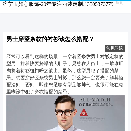
导航
济宁玉如意服饰-20年专注西装定制:13305373779
男士穿竖条纹的衬衫该怎么搭配？
常见问题
经常可以看到这样的场景：一穿着
竖条纹男士衬衫
定制的
型男，捧着快要挤爆的大肚子，晃悠在大街上，一堆堆肥
肉挤着衬衫纽扣呼之欲出。显然，这型男犯了搭配的禁
忌。想要穿好竖条纹男士衬衫，那么您一定要先了解其搭
配法则。否则，即使您足够有型足够帅气，也很可能在糊
里糊涂中犯了穿衣搭配的禁忌。