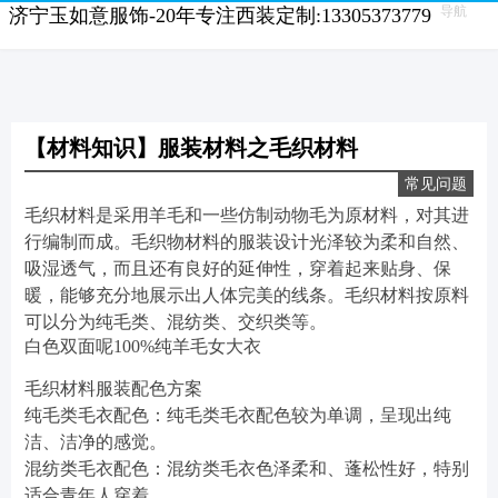
导航
济宁玉如意服饰-20年专注西装定制:13305373779
【材料知识】服装材料之毛织材料
常见问题
毛织材料是采用羊毛和一些仿制动物毛为原材料，对其进
行编制而成。毛织物材料的服装设计光泽较为柔和自然、
吸湿透气，而且还有良好的延伸性，穿着起来贴身、保
暖，能够充分地展示出人体完美的线条。毛织材料按原料
可以分为纯毛类、混纺类、交织类等。
白色双面呢100%纯羊毛女大衣
毛织材料服装配色方案
纯毛类毛衣配色：纯毛类毛衣配色较为单调，呈现出纯
洁、洁净的感觉。
混纺类毛衣配色：混纺类毛衣色泽柔和、蓬松性好，特别
适合青年人穿着。