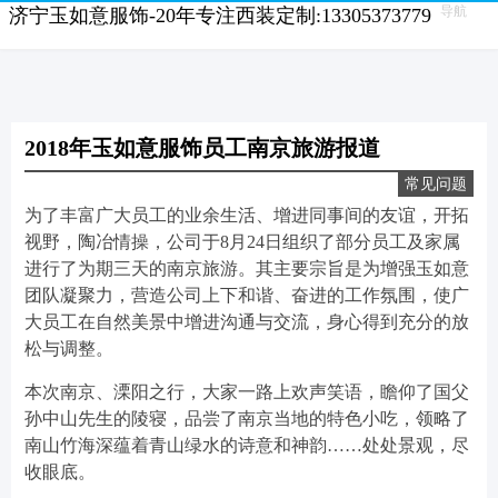
导航
济宁玉如意服饰-20年专注西装定制:13305373779
2018年玉如意服饰员工南京旅游报道
常见问题
为了丰富广大员工的业余生活、增进同事间的友谊，开拓
视野，陶冶情操，公司于8月24日组织了部分员工及家属
进行了为期三天的南京旅游。其主要宗旨是为增强玉如意
团队凝聚力，营造公司上下和谐、奋进的工作氛围，使广
大员工在自然美景中增进沟通与交流，身心得到充分的放
松与调整。
本次南京、溧阳之行，大家一路上欢声笑语，瞻仰了国父
孙中山先生的陵寝，品尝了南京当地的特色小吃，领略了
南山竹海深蕴着青山绿水的诗意和神韵……处处景观，尽
收眼底。