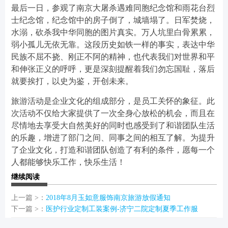
最后一日，参观了南京大屠杀遇难同胞纪念馆和雨花台烈
士纪念馆，纪念馆中的房子倒了，城墙塌了。日军焚烧，
水溺，砍杀我中华同胞的图片真实。万人坑里白骨累累，
弱小孤儿无依无靠。这段历史如铁一样的事实，表达中华
民族不屈不挠、刚正不阿的精神，也代表我们对世界和平
和伸张正义的呼呼，更是深刻提醒着我们勿忘国耻，落后
就要挨打，以史为鉴，开创未来。
旅游活动是企业文化的组成部分，是员工关怀的象征。此
次活动不仅给大家提供了一次全身心放松的机会，而且在
尽情地去享受大自然美好的同时也感受到了和谐团队生活
的乐趣，增进了部门之间、同事之间的相互了解。为提升
了企业文化，打造和谐团队创造了有利的条件，愿每一个
人都能够快乐工作，快乐生活！
继续阅读
上一篇 >：
2018年8月玉如意服饰南京旅游放假通知
下一篇 >：
医护行业定制工装案例-济宁二院定制夏季工作服