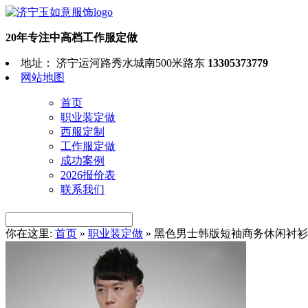
20年专注中高档工作服定做
地址： 济宁运河路秀水城南500米路东
13305373779
网站地图
首页
职业装定做
西服定制
工作服定做
成功案例
2026报价表
联系我们
你在这里:
首页
»
职业装定做
»
黑色男士韩版短袖商务休闲衬衫