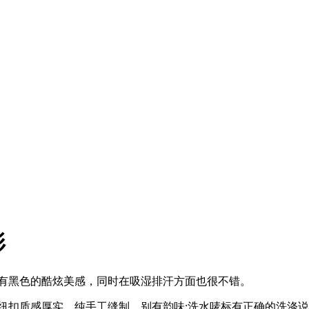
衫
拥有黑色的酷炫美感，同时在吸湿排汗方面也很不错。
纽扣质感厚实，纯手工缝制，别有韵味;洗水唛标有正确的洗涤