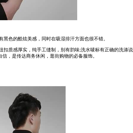
拥有黑色的酷炫美感，同时在吸湿排汗方面也很不错。
纽扣质感厚实，纯手工缝制，别有韵味;洗水唛标有正确的洗涤
自信，是传达商务休闲，逛街购物的必备服饰。