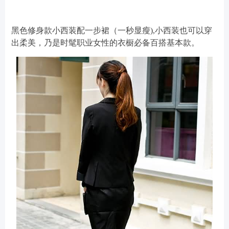
黑色修身款小西装配一步裙（一秒显瘦),小西装也可以穿
出柔美，乃是时髦职业女性的衣橱必备百搭基本款。