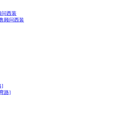
售顾问西装
弯路]