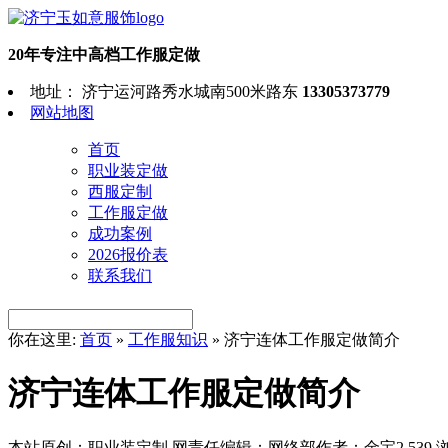
20年专注中高档工作服定做
地址： 济宁运河路秀水城南500米路东
13305373779
网站地图
首页
职业装定做
西服定制
工作服定做
成功案例
2026报价表
联系我们
你在这里:
首页
»
工作服知识
»
济宁连体工作服定做简介
济宁连体工作服定做简介
本站原创：职业装定制
网责任编辑：网络部
作者：金宝
2,539