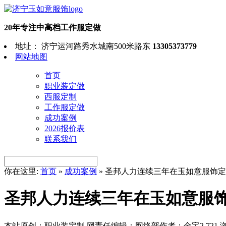
20年专注中高档工作服定做
地址： 济宁运河路秀水城南500米路东
13305373779
网站地图
首页
职业装定做
西服定制
工作服定做
成功案例
2026报价表
联系我们
你在这里:
首页
»
成功案例
»
圣邦人力连续三年在玉如意服饰定
圣邦人力连续三年在玉如意服
本站原创：职业装定制
网责任编辑：网络部
作者：金宝
2,721