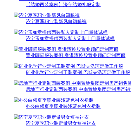
【结婚西装案例】济宁结婚礼服定制
济宁夏季职业装新风向阔腿裤
济宁玉如意提供西装私人定制上门量体试样
置业顾问服装案例-粤港湾控股置业顾问定制西服
矿业化学行业定制工装案例-巴斯夫浩珂定做工作服
房地产行业定制西装案例-中南置地集团定制房产销
办公白领夏季职业装浅蓝色衬衣裙装
济宁夏季职业装定做男女短袖衬衣