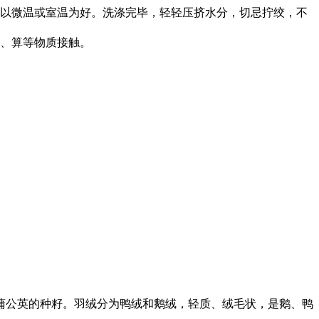
温以微温或室温为好。洗涤完毕，轻轻压挤水分，切忌拧绞，不
碱、算等物质接触。
蒲公英的种籽。羽绒分为鸭绒和鹅绒，轻质、绒毛状，是鹅、鸭