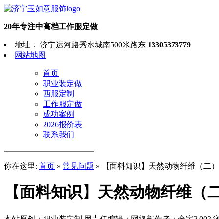
20年专注中高档工作服定做
地址： 济宁运河路秀水城南500米路东
13305373779
网站地图
首页
职业装定做
西服定制
工作服定做
成功案例
2026报价表
联系我们
你在这里:
首页
»
常见问题
»
【面料知识】天然动物纤维（二）
【面料知识】天然动物纤维（
本站原创：职业装定制
网责任编辑：网络部
作者：金宝
3,003