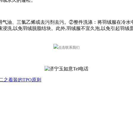
羽绒永久的蓬松。
用气油、三氯乙烯或去污剂去污。②整件洗涤：将羽绒服在冷水中
液浸洗,以免羽绒脱脂结块。此外,羽绒服不宜久泡,以免引起羽绒
二之着装的TPO原则