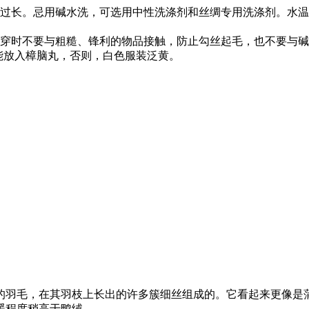
宜过长。忌用碱水洗，可选用中性洗涤剂和丝绸专用洗涤剂。水
，穿时不要与粗糙、锋利的物品接触，防止勾丝起毛，也不要与
能放入樟脑丸，否则，白色服装泛黄。
的羽毛，在其羽枝上长出的许多簇细丝组成的。它看起来更像是
暖程度稍高于鸭绒。