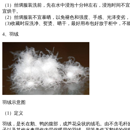
（1）丝绸服装洗前，先在水中浸泡十分钟左右，浸泡时间不
宜烘干。
（2）丝绸服装不宜暴晒，以免褪色和强度、手感、光泽变劣
（3)收藏时应洗净、熨烫、晒干，最好用布包好放于柜中，不
4、羽绒
羽绒示意图
（1）定义
羽绒，是长在鹅、鸭的腹部，成芦花朵状的绒毛。由不含毛杆
子以及其他水禽用作内层保暖用的羽绒，同等条件下鹅绒的保