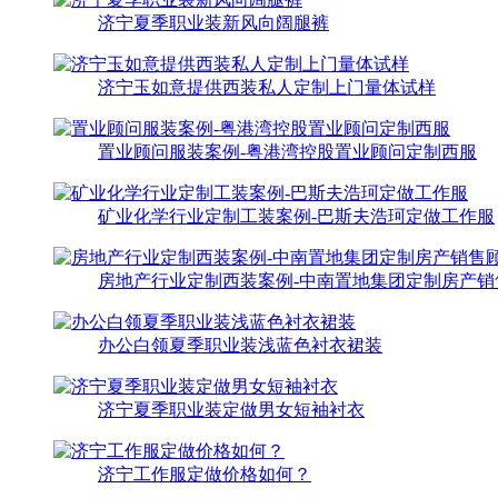
济宁夏季职业装新风向阔腿裤
济宁玉如意提供西装私人定制上门量体试样
置业顾问服装案例-粤港湾控股置业顾问定制西服
矿业化学行业定制工装案例-巴斯夫浩珂定做工作服
房地产行业定制西装案例-中南置地集团定制房产销
办公白领夏季职业装浅蓝色衬衣裙装
济宁夏季职业装定做男女短袖衬衣
济宁工作服定做价格如何？