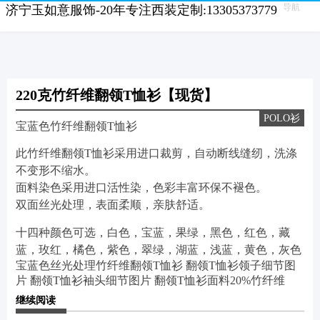
导航
济宁玉如意服饰-20年专注西装定制:13305373779
220克竹纤维翻领T恤衫【现货】
POLO衫
宝蓝色竹纤维翻领T恤衫
此竹纤维翻领T恤衫采用进口裁剪，自动断线缝纫，洗涤
不变形不缩水。
面料染色采用进口活性染，色彩丰富环保不褪色。
双面丝光处理，表面柔顺，亲肤舒适。
十四种颜色可选，白色，宝蓝，果绿，黑色，红色，藏
蓝，玫红，橘色，紫色，翠绿，湖蓝，浅蓝，黄色，灰色
宝蓝色丝光处理竹纤维翻领T恤衫
翻领T恤衫领子细节图
片
翻领T恤衫袖头细节图片
翻领T恤衫面料20%竹纤维
继续阅读