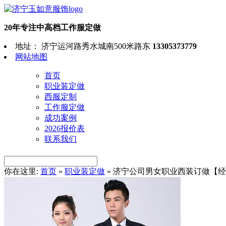
20年专注中高档工作服定做
地址： 济宁运河路秀水城南500米路东
13305373779
网站地图
首页
职业装定做
西服定制
工作服定做
成功案例
2026报价表
联系我们
你在这里:
首页
»
职业装定做
»
济宁公司男女职业西装订做【经