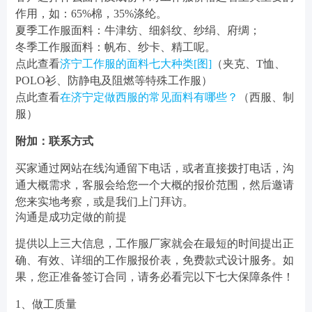
作用，如：65%棉，35%涤纶。
夏季工作服面料：牛津纺、细斜纹、纱绢、府绸；
冬季工作服面料：帆布、纱卡、精工呢。
点此查看
济宁工作服的面料七大种类[图]
（夹克、T恤、
POLO衫、防静电及阻燃等特殊工作服）
点此查看
在济宁定做西服的常见面料有哪些？
（西服、制
服）
附加：联系方式
买家通过网站在线沟通留下电话，或者直接拨打电话，沟
通大概需求，客服会给您一个大概的报价范围，然后邀请
您来实地考察，或是我们上门拜访。
沟通是成功定做的前提
提供以上三大信息，工作服厂家就会在最短的时间提出正
确、有效、详细的工作服报价表，免费款式设计服务。如
果，您正准备签订合同，请务必看完以下七大保障条件！
1、做工质量