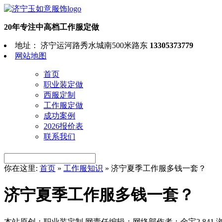
20年专注中高档工作服定做
地址： 济宁运河路秀水城南500米路东
13305373779
网站地图
首页
职业装定做
西服定制
工作服定做
成功案例
2026报价表
联系我们
你在这里:
首页
»
工作服知识
»
济宁夏季工作服多钱一套？
济宁夏季工作服多钱一套？
本站原创：职业装定制
网责任编辑：网络部
作者：金宝
2,841