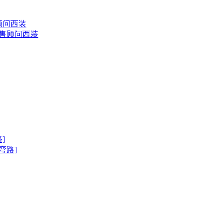
售顾问西装
弯路]