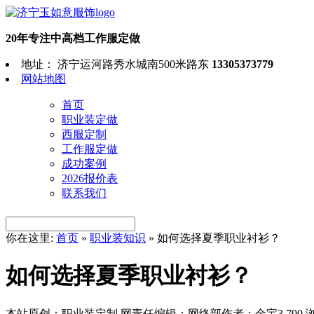
20年专注中高档工作服定做
地址： 济宁运河路秀水城南500米路东
13305373779
网站地图
首页
职业装定做
西服定制
工作服定做
成功案例
2026报价表
联系我们
你在这里:
首页
»
职业装知识
»
如何选择夏季职业衬衫？
如何选择夏季职业衬衫？
本站原创：职业装定制
网责任编辑：网络部
作者：金宝
3,790